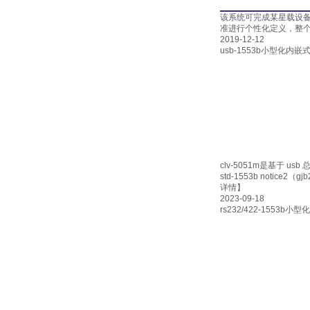
该系统可完成某星载设
准进行个性化定义，整
2019-12-12
usb-1553b小型化内嵌
clv-5051m是基于 
std-1553b not
详情】
2023-09-18
rs232/422-1553b