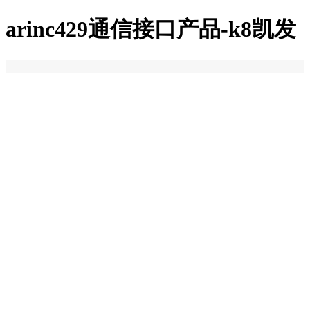
arinc429通信接口产品-k8凯发
k8凯发
关于k8凯发
k8凯发的简介
荣誉资质
加入k8凯发
k8凯发的产品中心
k8凯发的解决方案
新闻中心
联系k8凯发