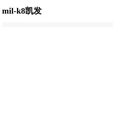
mil-k8凯发
k8凯发
关于k8凯发
k8凯发的简介
荣誉资质
加入k8凯发
k8凯发的产品中心
k8凯发的解决方案
新闻中心
联系k8凯发