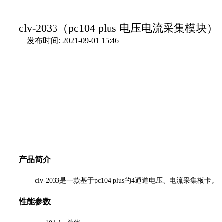
clv-2033（pc104 plus 电压电流采集模块）
发布时间: 2021-09-01 15:46
产品简介
clv-2033是一款基于pc104 plus的4通道电压、电流采集板卡。
性能参数