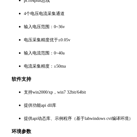
pc104plus总线
4个电压电流采集通道
输入电压范围：0~36v
电压采集精度优于±0.05v
输入电流范围：0~40a
电流采集精度：±50ma
软件支持
支持
win2000/xp，win7 32bit/64bit
提供功能
api dll库
提供
api动态库、示例程序（基于labwindows cvi编译环境）
环境参数