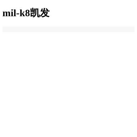
mil-k8凯发
k8凯发
关于k8凯发
k8凯发的简介
荣誉资质
加入k8凯发
k8凯发的产品中心
k8凯发的解决方案
新闻中心
联系k8凯发