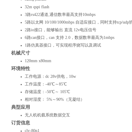
32m qspi flash
3路rs422
通道
,通信数率最高支持10mbps
5
路
以太网 10/100/1000mbps 自适应接口，同时支持tcp/udp
2路io接口，能够输出 直流 12v电压信号
6路can接口，can 支持 2.0，数据数率最高为1mbps
1路仿真器接口，可实现程序烧写以及调试
机械尺寸
120
mm x
80
mm
环境特性
工作电源：
dc 28v供电，10w
工作温度：
-40℃～85℃
存储温度：
-50℃～ 105℃
相对湿度：
5%～90%（无凝结）
典型应用
无人机机载系统数据交互
订货信息
clv-
80n1