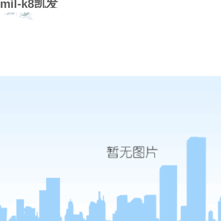
mil-k8凯发
k8凯发首页
关于k8凯发
k8凯发的简介
荣誉资质
加入k8凯发
k8凯发的产品中心
总线通信
多功能模块
配件
mil-std-1553b全系列
计算与处理单元
1553b标准配
arinc429全系列
加固计算机平台
标准电缆
afdx系列
测试
工装
串行通信系列
can总线模块
测控设备
通用型测控设备--云志系列
数据采集和控制
实时性测控设备--风行系列
模拟量
飞行记录及襟翼控制设备
数字io/开关量
微型低功耗控制处理模块
k8凯发的解决方案
测量与控制
星载设备
弹射投放
p