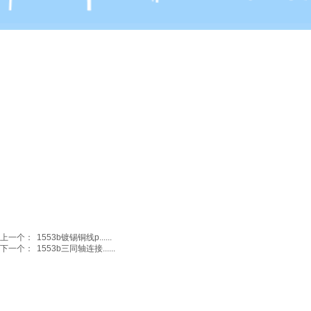
u
新闻中心
联系k8凯发
上一个：
1553b镀锡铜线p......
下一个：
1553b三同轴连接......