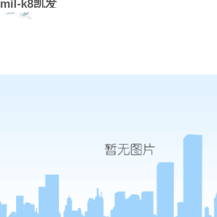
mil-k8凯发
k8凯发首页
关于k8凯发
k8凯发的简介
荣誉资质
加入k8凯发
k8凯发的产品中心
总线通信
多功能模块
配件
mil-std-1553b全系列
计算与处理单元
1553b标准配
arinc429全系列
加固计算机平台
标准电缆
afdx系列
测试
工装
串行通信系列
can总线模块
测控设备
通用型测控设备--云志系列
数据采集和控制
实时性测控设备--风行系列
模拟量
飞行记录及襟翼控制设备
数字io/开关量
微型低功耗控制处理模块
k8凯发的解决方案
测量与控制
星载设备
弹射投放
p