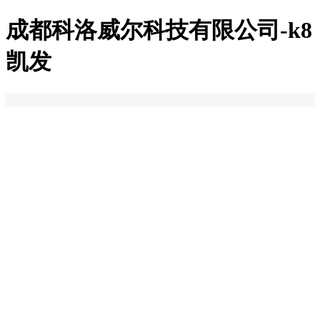
成都科洛威尔科技有限公司-k8
凯发
k8凯发
关于k8凯发
k8凯发的简介
荣誉资质
加入k8凯发
k8凯发的产品中心
k8凯发的解决方案
新闻中心
联系k8凯发