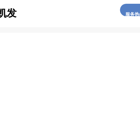
凯发
服务热线