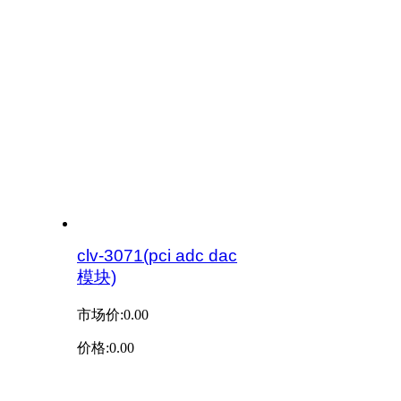
clv-3071(pci adc dac
模块)
市场价:
0.00
价格:
0.00