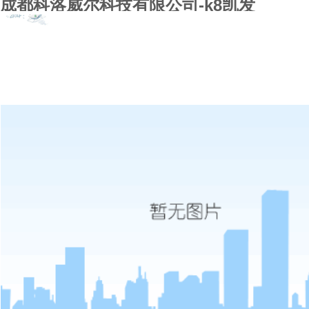
成都科洛威尔科技有限公司-k8凯发
k8凯发首页
关于k8凯发
k8凯发的简介
荣誉资质
加入k8凯发
k8凯发的产品中心
总线通信
多功能模块
配件
k8凯发首页
mil-std-1553b全系列
计算与处理单元
1553b标准配
arinc429全系列
加固计算机平台
标准电缆
关于k8凯发
afdx系列
测试
工装
k8凯发的简介
荣誉资质
加入k8凯发
串行通信系列
k8凯发的产品中心
can总线模块
测控设备
总线通信
多功能模块
配件
通用型测控设备--云志系列
mil-std-1553b全系列
计算与处理单元
1553b标准配
数据采集和控制
实时性测控设备--风行系列
arinc429全系列
加固计算机平台
标准电缆
模拟量
飞行记录及襟翼控制设备
afdx系列
测试
工装
数字io/开关量
串行通信系列
微型低功耗控制处理模块
can总线模块
测控设备
通用型测控设备--云志系列
k8凯发的解决方案
数据采集和控制
实时性测控设备--风行系列
测量与控制
模拟量
飞行记录及襟翼控制设备
星载设备
数字io/开关量
弹射投放
微型低功耗控制处理模块
p