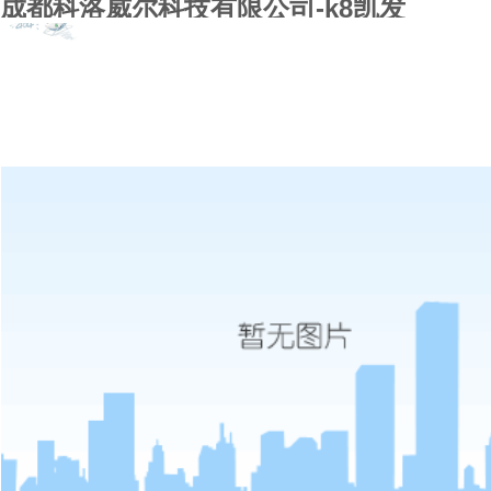
成都科洛威尔科技有限公司-k8凯发
k8凯发首页
关于k8凯发
k8凯发的简介
荣誉资质
加入k8凯发
k8凯发的产品中心
k8凯发首页
总
线通信
数据采集与处理
多功能
板卡
测
1553b通信板卡
关于k8凯发
ad/da板卡
通用计算机平台
通用型
k8凯发的简介
荣誉资质
加入k8凯发
arinc429通信板卡
数字io板卡
实时性
k8凯发的产品中心
总线通信
多功能模块
配件
mil-1394b通信板卡
微型低功耗控制处理板卡
mil-std-1553b全系列
1553b标准配件
arinc818通信板卡
图像处理单元
arinc429全系列
加固计算机平台
标准电缆
afdx系列
afdx通信
板卡
边缘计算单元
串行通信系列
can总线模块
测控设备
串口
通信板卡
通用型测控设备--云志系列
can
通信板卡
数据采集和控制
实时性测控设备--风行系列
模拟量
飞行记录及襟翼控制设备
数字io/开关量
k8凯发的解决方案
微型低功耗控制处理模块