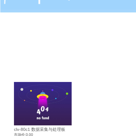
1553b通信板卡
ar
k8凯发的解决方案
usb-1553b小型化内嵌式模块
测量与控制
星载设备
rs232/422-1553b小型化内嵌式模块
弹射投放
pcle-1553b全国产化
内嵌式模块
p
u
新闻中心
新闻中心
联系k8凯发
联系k8凯发
clv-80c1 数据采集与处理板
市场价:
0.00