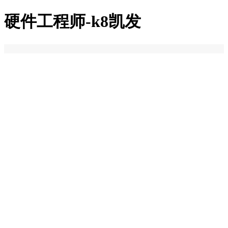
硬件工程​师-k8凯发
k8凯发
关于k8凯发
k8凯发的简介
荣誉资质
加入k8凯发
k8凯发的产品中心
k8凯发的解决方案
新闻中心
联系k8凯发