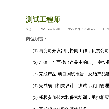
测试工程师
来源:
|
作者:
pmo365a01
|
发布时间:
2020-05-25
|
118
岗位职责：
(1)
与公司开发部门协同工作，负责公司
(2)
准确、全面找出产品中的
bug，并
(3)
完成产品
/项目测试报告，总结产品
(4)
完成
项目相关设计，测试
，
项目管理
(5)
积极参加技术和保密培训，承担相应