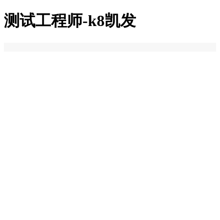
测试工程师-k8凯发
k8凯发
关于k8凯发
k8凯发的简介
荣誉资质
加入k8凯发
k8凯发的产品中心
k8凯发的解决方案
新闻中心
联系k8凯发