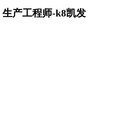
生产工程师-k8凯发
k8凯发
关于k8凯发
k8凯发的简介
荣誉资质
加入k8凯发
k8凯发的产品中心
k8凯发的解决方案
新闻中心
联系k8凯发