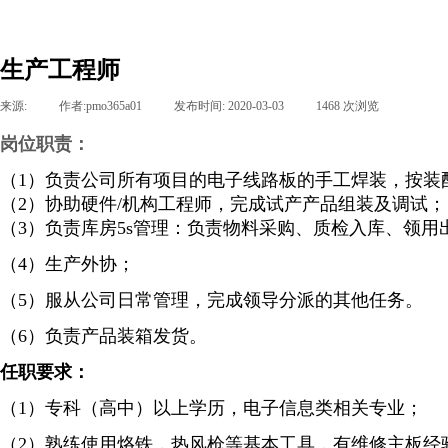
生产工程师
来源:
|
作者:
pmo365a01
|
发布时间:
2020-03-03
|
1468
次浏览
岗位职责：
（
1）负责公司所有项目的电子线路板的手工焊装，按装
（
2）协助硬件/机构工程师，完成试产产品组装及调试；
（
3）负责库房5s管理：负责物料采购、质检入库、领
（
4）生产外协；
（
5）服从公司日常管理，完成领导分派的其他任务。
（
6）负责产品装箱发货。
任职要求：
（
1）专科（高中）以上学历，电子信息类相关专业；
（
2）熟练使用烙铁，热风枪等基本工具，有维修主板经